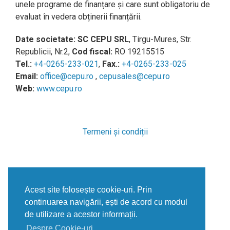
unele programe de finanțare și care sunt obligatoriu de
evaluat în vedera obținerii finanțării.
Date societate:
SC CEPU SRL
, Tirgu-Mures, Str.
Republicii, Nr.2,
Cod fiscal:
RO 19215515
Tel.:
+4-0265-233-021
,
Fax.:
+4-0265-233-025
Email:
office@cepu.ro
,
cepusales@cepu.ro
Web:
www.cepu.ro
Termeni și condiții
Politica de confidențialitate
Acest site folosește cookie-uri. Prin
continuarea navigării, ești de acord cu modul
de utilizare a acestor informații.
Despre Cookie-uri