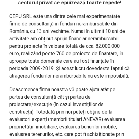
sectorul privat se epuizează foarte repede!
CEPU SRL este una dintre cele mai experimenatate
firme de consultanță în fonduri nerambursabile din
România, cu 13 ani vechime. Numai în ultimii 10 ani de
activitate am obținut sprijin financiar nerambursabil
pentru proiecte în valoare totală de cca. 82.000.000
euro, realizând peste 760 de proiecte de finanțare, în
aproape toate domeniile care au fost finanţate în
perioada 2009-2019. Și acest lucru dovedește faptul că
atragerea fondurilor nerambursabile nu este imposibilă.
Deasemenea firma noastră vă poate ajuta atât pe
partea de consultanță cât și partea de
proiectare/execuție (în cazul investițiilor de
construcții). Totodată prin noi puteți obține de la
evaluatori experți (membrii titulari ANEVAR) evaluarea
proprietății
imobiliare, evaluarea bunurilor mobile,
evaluarea terenurilor, etc. care pot fi achiziționate prin