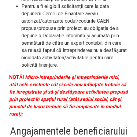
Pentru a fi eligibili solicitanții care la data
depunerii Cererii de Finanțare aveau
autorizat/autorizate codul/codurile CAEN
propus/propuse prin proiect, au obligația de a
depune o Declarație întocmită și asumată prin
semnătură de către un expert contabil, din care
să reiasă faptul că întreprinderea nu a desfășurat
niciodată activitatea/activitatile pentru care
solicită finanțare.
NOTĂ!
Micro‐întreprinderile şi intreprinderile mici,
atât cele existente cât şi cele nou înfiinţate trebuie să
fie înregistrate şi să‐şi desfăşoare activitatea propusă
prin proiect în spaţiul rural (atât sediul social, cât şi
punctul de lucru trebuie să fie amplasate în mediul
rural);
Angajamentele beneficiarului