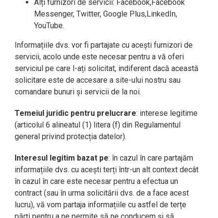
Alți furnizori de servicii: Facebook,Facebook
Messenger, Twitter, Google Plus,LinkedIn,
YouTube.
Informațiile dvs. vor fi partajate cu acești furnizori de
servicii, acolo unde este necesar pentru a vă oferi
serviciul pe care l-ați solicitat, indiferent dacă această
solicitare este de accesare a site-ului nostru sau
comandare bunuri și servicii de la noi.
Temeiul juridic pentru prelucrare
: interese legitime
(articolul 6 alineatul (1) litera (f) din Regulamentul
general privind protecția datelor).
Interesul legitim bazat pe
: în cazul în care partajăm
informațiile dvs. cu acești terți într-un alt context decât
în ​​cazul în care este necesar pentru a efectua un
contract (sau în urma solicitării dvs. de a face acest
lucru), vă vom partaja informațiile cu astfel de terțe
părți pentru a ne permite să ne conducem și să