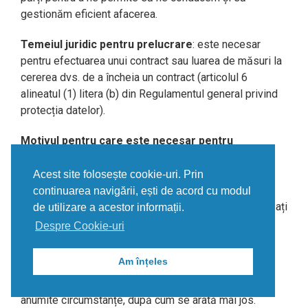
gestionăm eficient afacerea.
Temeiul juridic pentru prelucrare
: este necesar
pentru efectuarea unui contract sau luarea de măsuri la
cererea dvs. de a încheia un contract (articolul 6
alineatul (1) litera (b) din Regulamentul general privind
protecția datelor).
Motivul pentru care este necesar pentru
realizarea unui contract
: este posibil să partajăm
informații cu furnizorii noștri de servicii pentru a ne
Acest site folosește cookie-uri. Prin
permite să ne îndeplinim obligațiile care decurg din
continuarea navigării, ești de acord cu modul
contractul respectiv sau să luăm măsurile pe care le-ați
de utilizare a acestor informații.
solicitat înainte de a încheia un contract cu dvs.
Despre Cookie-uri
Dezvăluirea informațiilor dvs. altor părți terțe
Am înțeles
Noi dezvăluim informațiile dvs. unor terțe părți în
anumite circumstanțe, după cum se arată mai jos.