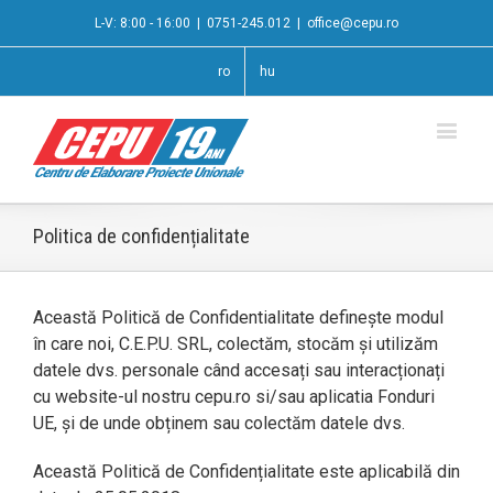
L-V: 8:00 - 16:00
|
0751-245.012
|
office@cepu.ro
ro
hu
Politica de confidențialitate
Această Politică de Confidentialitate definește modul
în care noi, C.E.P.U. SRL, colectăm, stocăm și utilizăm
datele dvs. personale când accesați sau interacționați
cu website-ul nostru cepu.ro si/sau aplicatia Fonduri
UE, și de unde obținem sau colectăm datele dvs.
Această Politică de Confidențialitate este aplicabilă din