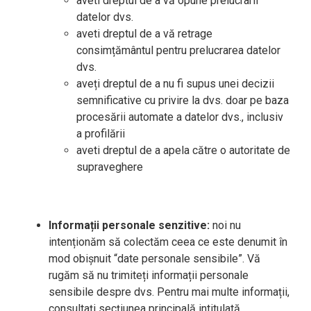
aveti dreptul de a vă opune prelucrarii
datelor dvs.
aveti dreptul de a vă retrage
consimțământul pentru prelucrarea datelor
dvs.
aveți dreptul de a nu fi supus unei decizii
semnificative cu privire la dvs. doar pe baza
procesării automate a datelor dvs., inclusiv
a profilării
aveti dreptul de a apela către o autoritate de
supraveghere
Informații personale senzitive:
noi nu
intenționăm să colectăm ceea ce este denumit în
mod obișnuit “date personale sensibile”. Vă
rugăm să nu trimiteți informații personale
sensibile despre dvs. Pentru mai multe informații,
consultați secțiunea principală intitulată