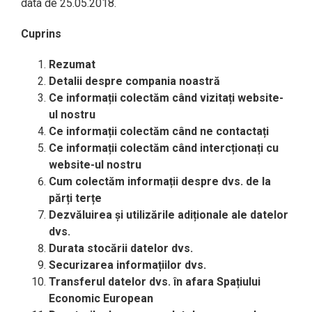
data de 25.05.2018.
Cuprins
Rezumat
Detalii despre compania noastră
Ce informații colectăm când vizitați website-
ul nostru
Ce informații colectăm când ne contactați
Ce informații colect
ăm când intercționați cu
website-ul nostru
Cum colectăm informații despre dvs. de la
părți terțe
Dezvăluirea și utiliz
ările
adiționale ale datelor
dvs.
Durata stocării datelor dvs.
Securizarea informațiilor dvs.
Transferul datelor dvs. în afara Spațiului
Economic European