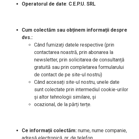
Operatorul de date
:
C
.
E.P.U. SRL
Cum colectăm sau obținem informații despre
dvs.:
Când furnizați datele respective (prin
contactarea noastră, prin abonarea la
newsletter, prin solicitarea de consultanță
gratuită sau prin completarea formularului
de contact de pe site-ul nostru)
Când accesați site-ul nostru, unele date
sunt colectate prin intermediul cookie-urilor
și altor tehnologii similare, și
ocazional, de la părți terțe.
Ce informații colectăm:
nume, nume companie,
adresă electronică, nr. de telefon,