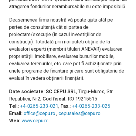
atragerea fondurilor nerambursabile nu este imposibilă.
Deasemenea firma noastră vă poate ajuta atât pe
partea de consultanță cât și partea de
proiectare/execuție (în cazul investițiilor de
construcții). Totodată prin noi puteți obține de la
evaluatori experți (membrii titulari ANEVAR) evaluarea
proprietății
imobiliare, evaluarea bunurilor mobile,
evaluarea terenurilor, etc. care pot fi achiziționate prin
unele programe de finanțare și care sunt obligatoriu de
evaluat în vedera obținerii finanțării.
Date societate:
SC CEPU SRL
, Tirgu-Mures, Str.
Republicii, Nr.2,
Cod fiscal:
RO 19215515
Tel.:
+4-0265-233-021
,
Fax.:
+4-0265-233-025
Email:
office@cepu.ro
,
cepusales@cepu.ro
Web:
www.cepu.ro