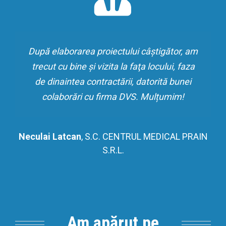
După elaborarea proiectului câştigător, am
trecut cu bine şi vizita la faţa locului, faza
de dinaintea contractării, datorită bunei
colaborări cu firma DVS. Mulțumim!
Neculai Latcan
,
S.C. CENTRUL MEDICAL PRAIN
S.R.L.
Am apărut pe