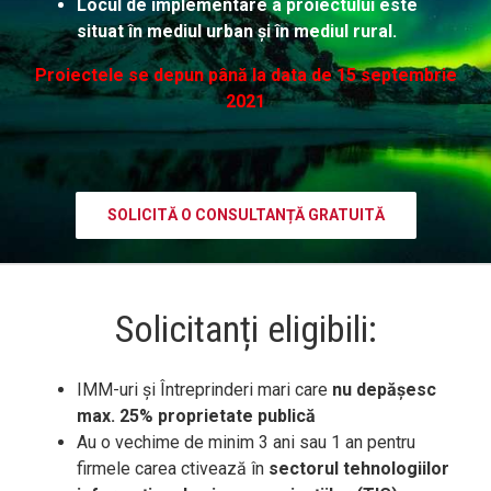
Locul de implementare a proiectului este
situat în mediul urban și în mediul rural.
Proiectele se depun până la data de 15 septembrie
2021
SOLICITĂ O CONSULTANȚĂ GRATUITĂ
Solicitanți eligibili:
IMM-uri și Întreprinderi mari care
nu depășesc
max. 25% proprietate publică
Au o
vechime de minim 3 ani sau 1 an pentru
firmele carea ctivează în
sectorul tehnologiilor