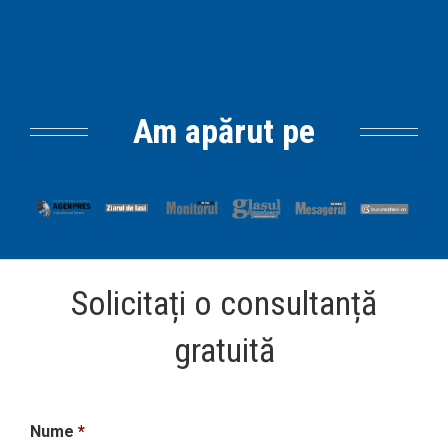
Am apărut pe
Solicitați o consultanță
gratuită
Nume
*