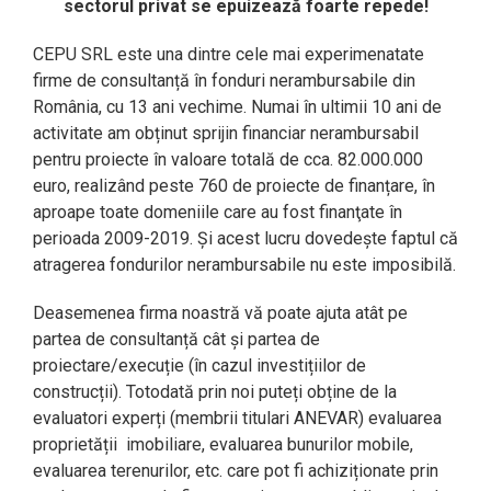
sectorul privat se epuizează foarte repede!
CEPU SRL este una dintre cele mai experimenatate
firme de consultanță în fonduri nerambursabile din
România, cu 13 ani vechime. Numai în ultimii 10 ani de
activitate am obținut sprijin financiar nerambursabil
pentru proiecte în valoare totală de cca. 82.000.000
euro, realizând peste 760 de proiecte de finanțare, în
aproape toate domeniile care au fost finanţate în
perioada 2009-2019. Și acest lucru dovedește faptul că
atragerea fondurilor nerambursabile nu este imposibilă.
Deasemenea firma noastră vă poate ajuta atât pe
partea de consultanță cât și partea de
proiectare/execuție (în cazul investițiilor de
construcții). Totodată prin noi puteți obține de la
evaluatori experți (membrii titulari ANEVAR) evaluarea
proprietății
imobiliare, evaluarea bunurilor mobile,
evaluarea terenurilor, etc. care pot fi achiziționate prin