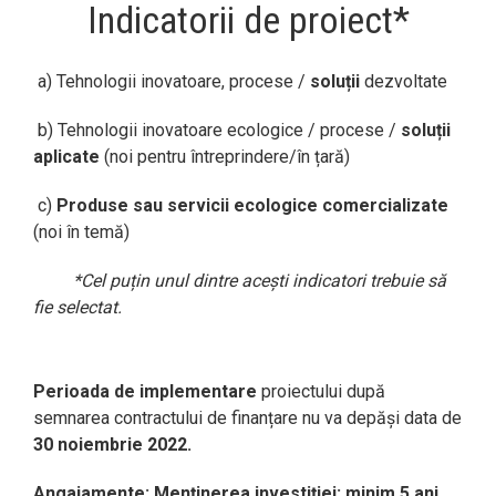
Indicatorii de proiect*
a)
Tehnologii inovatoare, procese /
soluții
dezvoltate
b) Tehnologii inovatoare ecologice / procese /
soluții
aplicate
(noi pentru întreprindere/în țară)
c)
Produse sau servicii ecologice comercializate
(noi în temă)
*Cel puțin unul dintre acești indicatori trebuie să
fie selectat.
Perioada de implementare
proiectului după
semnarea contractului de finanțare nu va depăși data de
30 noiembrie 2022.
Angajamente:
Menținerea investiției: minim
5 ani