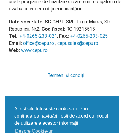
unele programe de finanțare și care sunt obligatoriu de
evaluat în vedera obținerii finanțării.
Date societate:
SC CEPU SRL
, Tirgu-Mures, Str.
Republicii, Nr.2,
Cod fiscal:
RO 19215515
Tel.:
+4-0265-233-021
,
Fax.:
+4-0265-233-025
Email:
office@cepu.ro
,
cepusales@cepu.ro
Web:
www.cepu.ro
Termeni și condiții
Politica de confidențialitate
Acest site folosește cookie-uri. Prin
continuarea navigării, ești de acord cu modul
de utilizare a acestor informații.
Despre Cookie-uri