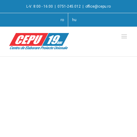
L-V: 8:00 - 16:00
|
0751-245.012
|
office@cepu.ro
ro
hu
Programul național
multianual de
microindustrializare – 2020
Fonduri nerambursabile în valoare de maxim