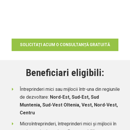
450.000 RON
Bugetul alocat al schemei de minimis pentru anul
2020 este 65.000.000 lei
SOLICITAȚI ACUM O CONSULTANȚĂ GRATUITĂ
Beneficiari eligibili:
Întreprinderi mici sau mijlocii într-una din regiunile
de dezvoltare:
Nord-Est, Sud-Est, Sud
Muntenia, Sud-Vest Oltenia, Vest, Nord-Vest,
Centru
Microîntreprinderi, întreprinderi mici și mijlocii în