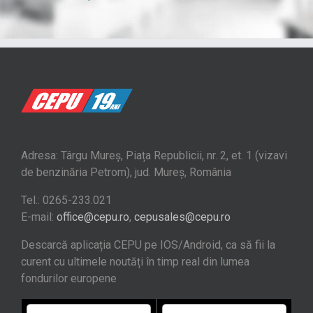
Adresa: Târgu Mureș, Piața Republicii, nr. 2, et. 1 (vizavi
de benzinăria Petrom), jud. Mureș, România
Tel.: 0265-233.021
E-mail:
office@cepu.ro
,
cepusales@cepu.ro
Descarcă aplicația CEPU pe IOS/Android, ca să fii la
curent cu ultimele noutăți în timp real din lumea
fondurilor europene