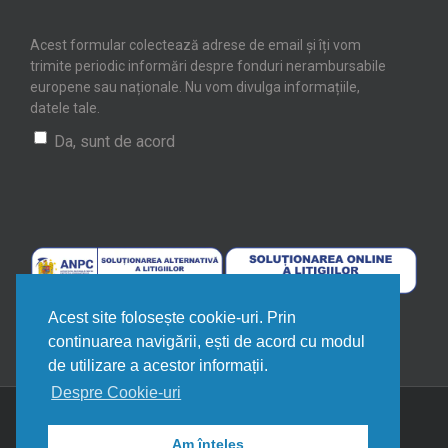
Acest formular colectează adrese de email și îți vom
trimite periodic informări despre fonduri nerambursabile
europene sau naționale. Nu vom divulga informațiile,
datele tale.
Da, sunt de acord
Acest site folosește cookie-uri. Prin
continuarea navigării, ești de acord cu modul
de utilizare a acestor informații.
Despre Cookie-uri
© Copyright CEPU 2006 - 2026
TikTok
Am înțeles