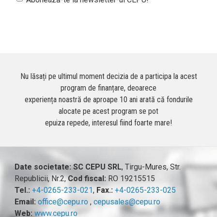
Nu lăsați pe ultimul moment decizia de a participa la acest
program de finanțare, deoarece
experiența noastră de aproape 10 ani arată că fondurile
alocate pe acest program se pot
epuiza repede, interesul fiind foarte mare!
Date societate:
SC CEPU SRL
, Tirgu-Mures, Str.
Republicii, Nr.2,
Cod fiscal:
RO 19215515
Tel.:
+4-0265-233-021
,
Fax.:
+4-0265-233-025
Email:
office@cepu.ro
,
cepusales@cepu.ro
Web:
www.cepu.ro