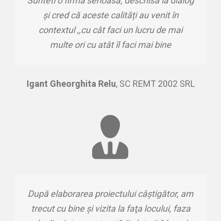
Sunteti o firmă serioasă, deschisă la dialog
și cred că aceste calități au venit în
contextul ,,cu cât faci un lucru de mai
multe ori cu atât îl faci mai bine
Igant Gheorghita Relu
,
SC REMT 2002 SRL
După elaborarea proiectului câştigător, am
trecut cu bine şi vizita la faţa locului, faza