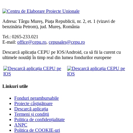
Adresa: Târgu Mureș, Piața Republicii, nr. 2, et. 1 (vizavi de
benzinăria Petrom), jud. Mureș, România
Tel.: 0265-233.021
E-mail:
office@cepu.ro
,
cepusales@cepu.ro
Descarcă aplicația CEPU pe IOS/Android, ca să fii la curent cu
ultimele noutăți în timp real din lumea fondurilor europene
Linkuri utile
Fonduri nerambursabile
Proiecte câștigătoare
Descarcă aplicația
Termeni și condiții
Politica de confidențialitate
ANPC
Politica de COOKIE-uri