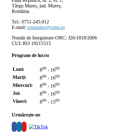
Piața Repulicii, nr. 2, et. 1,
Târgu Mureș, jud. Mureș,
România
Tel.: 0751-245.012
E-mail:
cepusales@cepu.ro
Număr de înregistrare ORC: J26/1818/2006
CUI: RO 19215515
Program de lucru
00
00
Luni:
8
- 16
00
00
Marți:
8
- 16
00
00
Miercuri:
8
- 16
00
00
Joi:
8
- 16
00
00
Vineri:
8
- 15
Urmăreşte-ne