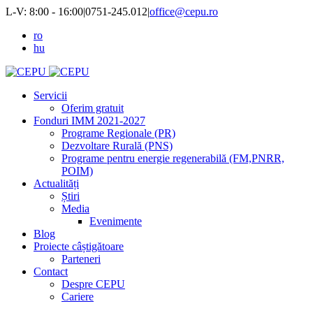
L-V: 8:00 - 16:00
|
0751-245.012
|
office@cepu.ro
ro
hu
Servicii
Oferim gratuit
Fonduri IMM 2021-2027
Programe Regionale (PR)
Dezvoltare Rurală (PNS)
Programe pentru energie regenerabilă (FM,PNRR,
POIM)
Actualități
Știri
Media
Evenimente
Blog
Proiecte câștigătoare
Parteneri
Contact
Despre CEPU
Cariere