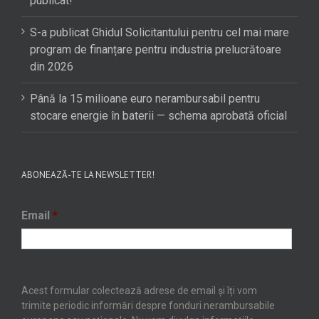
publicat!
S-a publicat Ghidul Solicitantului pentru cel mai mare
program de finanțare pentru industria prelucrătoare
din 2026
Până la 15 milioane euro nerambursabil pentru
stocare energie în baterii — schema aprobată oficial
ABONEAZĂ-TE LA NEWSLETTER!
Email
*
Acest formular colectează adrese de email și îți vom
trimite periodic informări despre fonduri nerambursabile