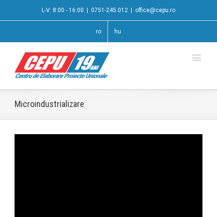
L-V: 8:00 - 16:00
|
0751-245.012
|
office@cepu.ro
ro
hu
Microindustrializare