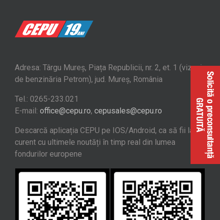
Adresa: Târgu Mureș, Piața Republicii, nr. 2, et. 1 (vizavi
de benzinăria Petrom), jud. Mureș, România
Tel.: 0265-233.021
E-mail:
office@cepu.ro
,
cepusales@cepu.ro
Descarcă aplicația CEPU pe IOS/Android, ca să fii la
curent cu ultimele noutăți în timp real din lumea
fondurilor europene