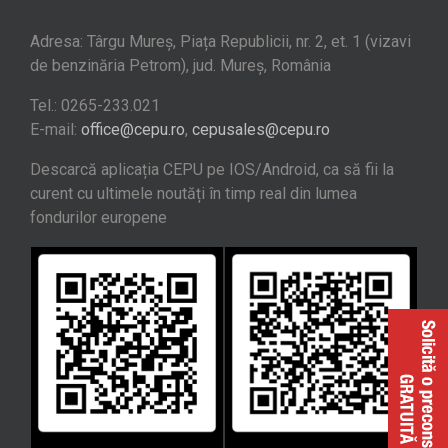
Adresa: Târgu Mureș, Piața Republicii, nr. 2, et. 1 (vizavi
de benzinăria Petrom), jud. Mureș, România
Tel.: 0265-233.021
E-mail:
office@cepu.ro
,
cepusales@cepu.ro
Descarcă aplicația CEPU pe IOS/Android, ca să fii la
curent cu ultimele noutăți în timp real din lumea
fondurilor europene