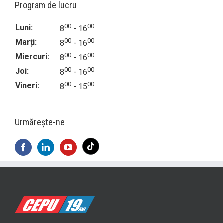
Program de lucru
00
00
Luni:
8
- 16
00
00
Marți:
8
- 16
00
00
Miercuri:
8
- 16
00
00
Joi:
8
- 16
00
00
Vineri:
8
- 15
Urmăreşte-ne