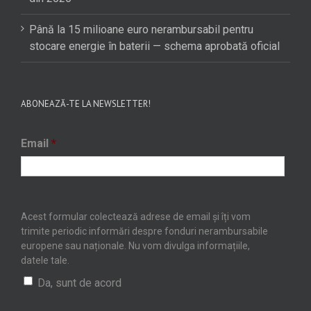
Până la 15 milioane euro nerambursabil pentru
stocare energie în baterii — schema aprobată oficial
ABONEAZĂ-TE LA NEWSLETTER!
Email
*
Acest formular colectează adrese de email și îți vom
trimite periodic informări despre fonduri nerambursabile
europene sau naționale. Nu vom divulga informațiile,
datele tale.
Da, sunt de acord