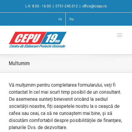
L-V: 8:00 - 16:00
|
0751-245.012
|
office@cepu.ro
ro
hu
Multumim
Vă mulțumim pentru completarea formularului, veți fi
contactat în cel mai scurt timp posibil de un consultant.
De asemenea sunteți binevenit oricând la sediul
societății noastre, fiți oaspetele nostru la o ceașcă de
cafea sau ceai, ca să ne cunoaștem mai bine, și să
discutăm comfortabil despre posibilitățile de finanțare,
planurile Dvs. de dezvoltare.