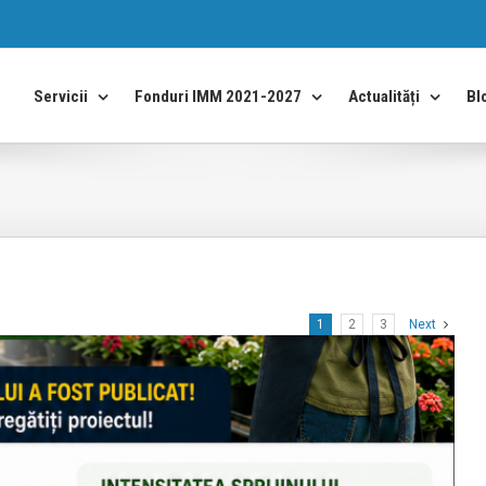
Bl
Servicii
Fonduri IMM 2021-2027
Actualități
1
2
3
Next