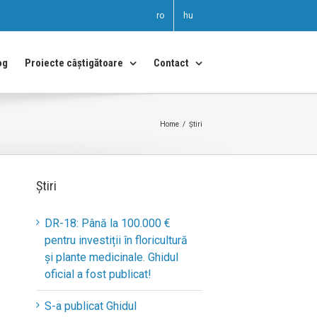
ro
hu
og
Proiecte câștigătoare
Contact
Home
/
Știri
Știri
DR-18: Până la 100.000 €
pentru investiții în floricultură
și plante medicinale. Ghidul
oficial a fost publicat!
S-a publicat Ghidul