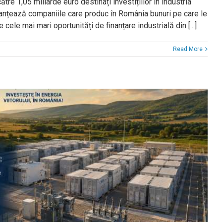
re 1,05 miliarde euro destinați investițiilor în industria
anțează companiile care produc în România bunuri pe care le
ele mai mari oportunități de finanțare industrială din [...]
Read More