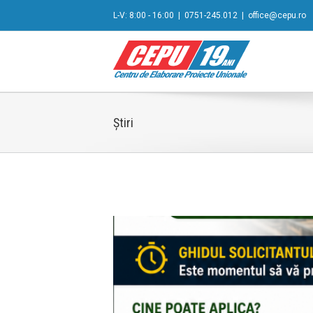
L-V: 8:00 - 16:00
|
0751-245.012
|
office@cepu.ro
Știri