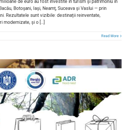
ilioane de euro au fost investite în turism și patrimoniu în
Bacău, Botoșani, Iași, Neamț, Suceava și Vaslui — prin
i. Rezultatele sunt vizibile: destinații reinventate,
 modernizate, și o [...]
Read More