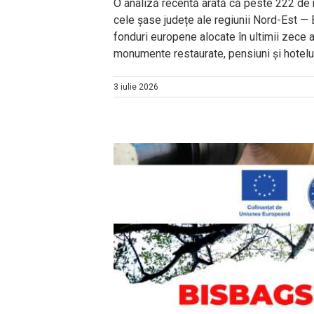
O analiză recentă arată că peste 222 de m
cele șase județe ale regiunii Nord-Est — 
fonduri europene alocate în ultimii zece an
monumente restaurate, pensiuni și hoteluri
3 iulie 2026
ar