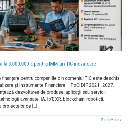
ă la 3.000.000 € pentru IMM-uri TIC inovatoare
de finanțare pentru companiile din domeniul TIC este deschis
italizare și Instrumente Financiare – PoCIDIF 2021–2027,
anțează dezvoltarea de produse, aplicații sau servicii
ehnologii avansate: IA, IoT, XR, blockchain, robotică,
roiectelor de [...]
Read More