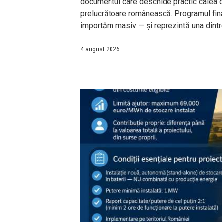
documentul care deschide practic calea căt
prelucrătoare românească. Programul fin
importăm masiv — și reprezintă una dintre c
4 august 2026
obată oficial