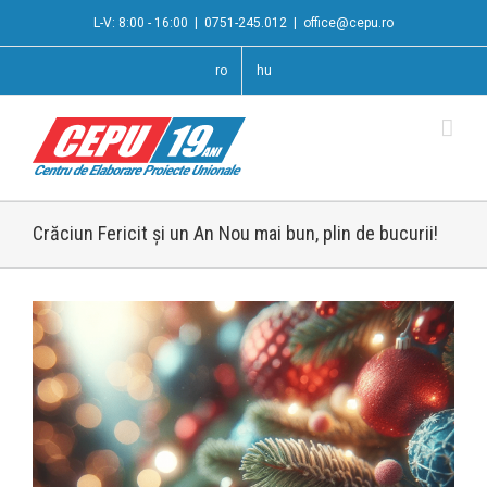
L-V: 8:00 - 16:00
|
0751-245.012
|
office@cepu.ro
ro
hu
Crăciun Fericit şi un An Nou mai bun, plin de bucurii!
View
Larger
Image