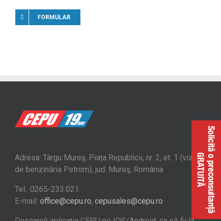
FORMULAR
Adresa: Târgu Mureș, Piața Republicii, nr. 2, et. 1 (vizavi
de benzinăria Petrom), jud. Mureș, România
Tel.: 0265-233.021
E-mail:
office@cepu.ro
,
cepusales@cepu.ro
Descarcă aplicația CEPU pe IOS/Android, ca să fii la