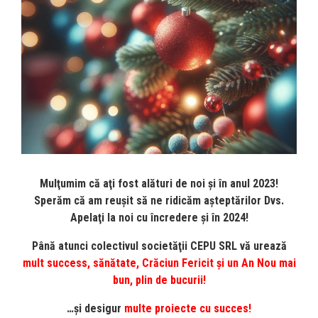
Mulţumim că aţi fost alături de noi şi în anul 2023!
Sperăm că am reușit să ne ridicăm așteptărilor Dvs.
Apelaţi la noi cu încredere şi în 2024!
Până atunci colectivul societăţii CEPU SRL vă urează
mult success, sănătate, Crăciun Fericit şi un An Nou mai
bun, plin de bucurii!
…și desigur
multe proiecte cu succes!