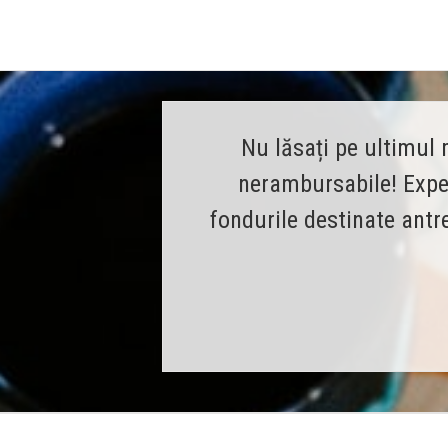
Nu lăsați pe ultimul 
nerambursabile! Exper
fondurile destinate antr