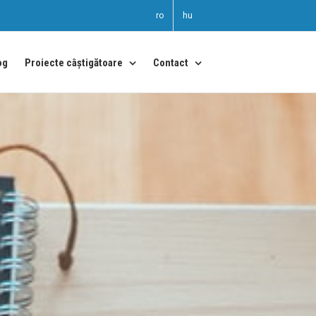
ro
hu
og
Proiecte câștigătoare
Contact