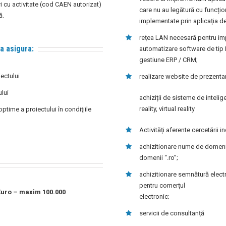
ri cu activitate (cod CAEN autorizat)
care nu au legătură cu funcțio
ă.
implementate prin aplicația de
rețea LAN necesară pentru impl
 a asigura:
automatizare software de tip
gestiune ERP / CRM;
iectului
realizare website de prezenta
ului
achiziții de sisteme de inteli
reality, virtual reality
ptime a proiectului în condiţiile
Activități aferente cercetării 
achizitionare nume de domeniu 
domenii “.ro”;
achizitionare semnătură electro
pentru comerțul
Euro – maxim 100.000
electronic;
servicii de consultanță