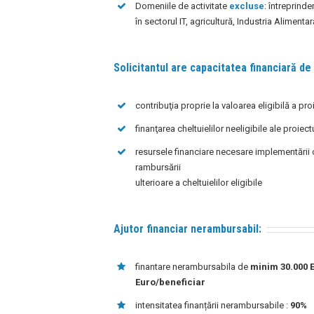
Domeniile de activitate
excluse
: întreprinde
în sectorul IT, agricultură, Industria Alimentar
Solicitantul are capacitatea financiară de
contribuţia proprie la valoarea eligibilă a pro
finanţarea cheltuielilor neeligibile ale proiect
resursele financiare necesare implementării o
rambursării
ulterioare a cheltuielilor eligibile
Ajutor financiar nerambursabil:
finantare nerambursabila de
minim 30.000 
Euro/beneficiar
intensitatea finanțării nerambursabile :
90%