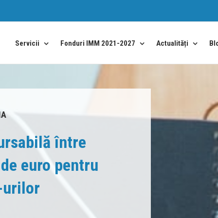
Bl
Servicii
Fonduri IMM 2021-2027
Actualități
IA
rsabilă între
de euro pentru
urilor