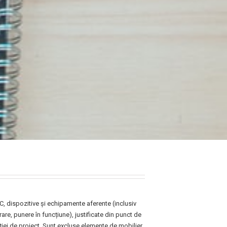
, dispozitive și echipamente aferente (inclusiv
rare, punere în funcțiune), justificate din punct de
ției de proiect. Sunt excluse elemente de mobilier