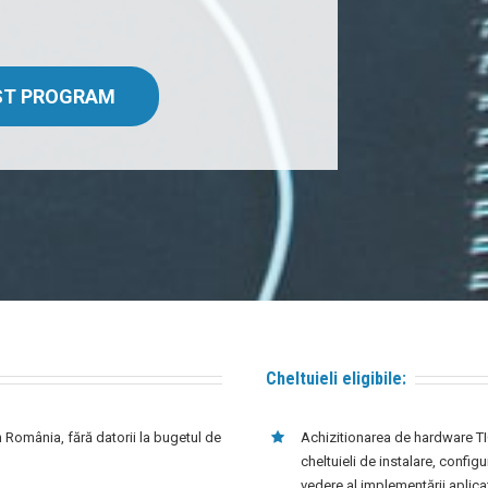
EST PROGRAM
Cheltuieli eligibile:
n România, fără datorii la bugetul de
Achizitionarea de hardware TIC
cheltuieli de instalare, configu
vedere al implementării aplica