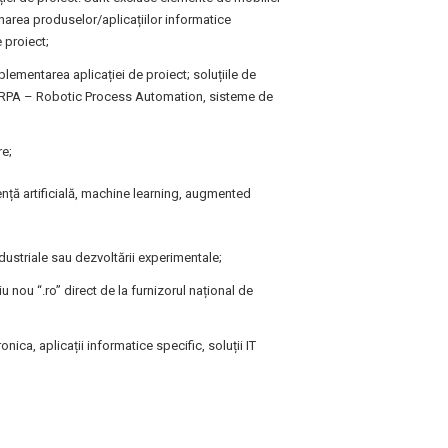
narea produselor/aplicațiilor informatice
 proiect;
ementarea aplicației de proiect; soluțiile de
 RPA – Robotic Process Automation, sisteme de
re;
gență artificială, machine learning, augmented
industriale sau dezvoltării experimentale;
nou “.ro” direct de la furnizorul național de
nica, aplicații informatice specific, soluții IT