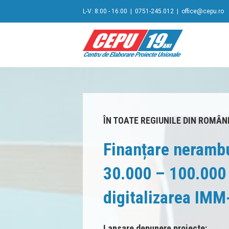
L-V: 8:00 - 16:00
|
0751-245.012
|
office@cepu.ro
ÎN TOATE REGIUNILE DIN ROMÂN
Finanțare nerambu
30.000 – 100.000 
digitalizarea IMM-
Lansare depunere proiecte: