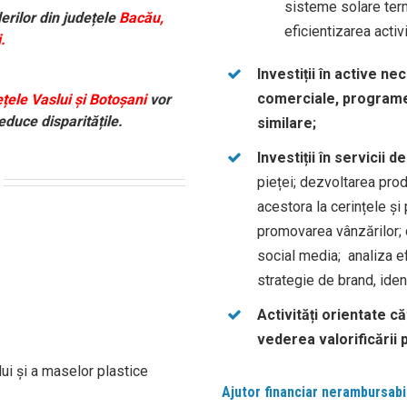
sisteme solare term
erilor din județele
Bacău,
eficientizarea activ
i
.
Investiții în active ne
comerciale, programe 
țele Vaslui și Botoșani
vor
educe disparitățile.
similare;
Investiții în servicii 
pieței; dezvoltarea prod
acestora la cerințele ș
promovarea vânzărilor; d
social media; analiza ef
strategie de brand, iden
Activități orientate că
vederea valorificării 
ului și a maselor plastice
Ajutor financiar nerambursabi