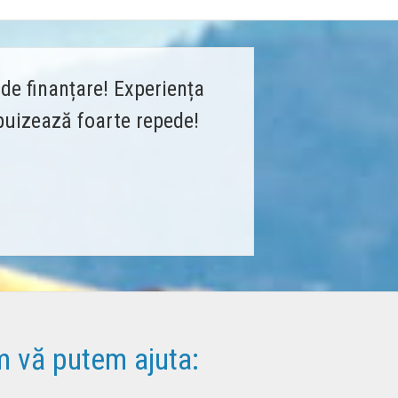
de finanțare! Experiența
epuizează foarte repede!
m vă putem ajuta: