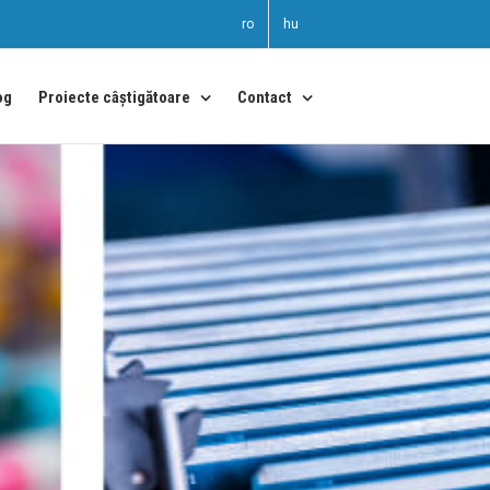
ro
hu
og
Proiecte câștigătoare
Contact