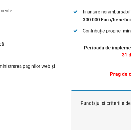
pamente
finantare nerambursabi
300.000 Euro/benefici
Contribuție proprie:
min
ică
Perioada de implemen
31 
dministrarea paginilor web şi
Prag de c
Punctajul și criteriile d