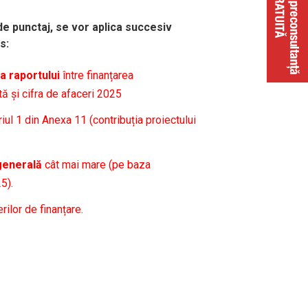
de punctaj, se vor aplica succesiv
s:
a raportului
între finanțarea
ă și cifra de afaceri 2025
riul 1 din Anexa 11 (contribuția proiectului
 generală
cât mai mare (pe baza
5).
rilor de finanțare.