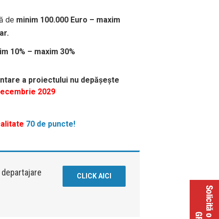
lă de
minim 100.000 Euro – maxim
ar.
im 10% – maxim 30%
tare a proiectului nu depășește
decembrie 2029
alitate
70 de puncte!
e departajare
CLICK AICI