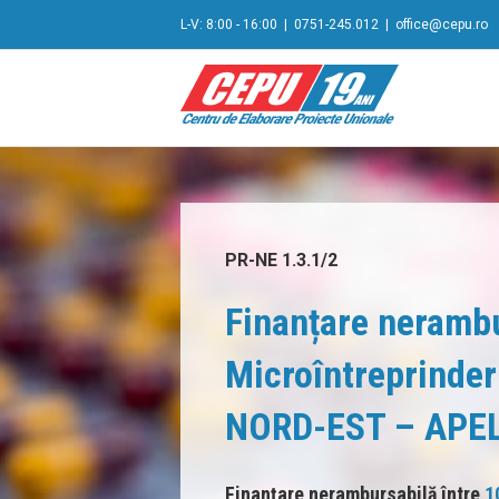
L-V: 8:00 - 16:00
|
0751-245.012
|
office@cepu.ro
PR-NE 1.3.1/2
Finanțare nerambu
Microîntreprinder
NORD-EST – APEL
Finanțare nerambursabilă între
1