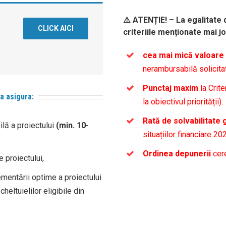
⚠️
ATENȚIE! – La egalitate 
CLICK AICI
criteriile menționate mai jo
cea mai mică valoare 
nerambursabilă solicitat
Punctaj maxim
la Crite
 a asigura:
la obiectivul priorității).
Rată de solvabilitate
bilă a proiectului
(min. 10-
situațiilor financiare 202
Ordinea depunerii
cere
e proiectului,
mentării optime a proiectului
cheltuielilor eligibile din