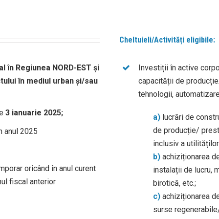
Cheltuieli/Activități eligibile:
ial în Regiunea NORD-EST și
Investiții în active cor
ului în mediul urban și/sau
capacității de producție
tehnologii, automatizare
de
3 ianuarie 2025;
a)
lucrări de constr
de producție/ presta
în anul 2025
inclusiv a utilitățil
b)
achiziționarea de
mporar oricând în anul curent
instalații de lucru,
nul fiscal anterior
birotică, etc.;
c)
achiziționarea d
surse regenerabile/