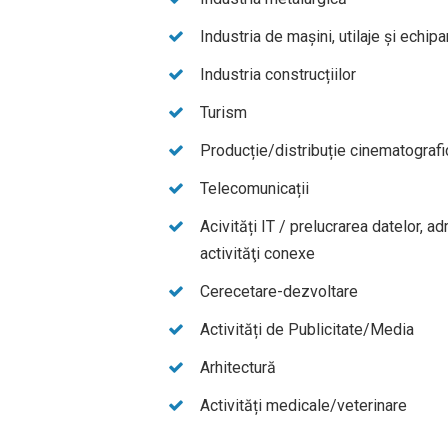
Industria de mașini, utilaje și echi
Industria construcțiilor
Turism
Producție/distribuție cinematograf
Telecomunicații
Acivități IT / prelucrarea datelor, a
activităţi conexe
Cerecetare-dezvoltare
Activități de Publicitate/Media
Arhitectură
Activități medicale/veterinare