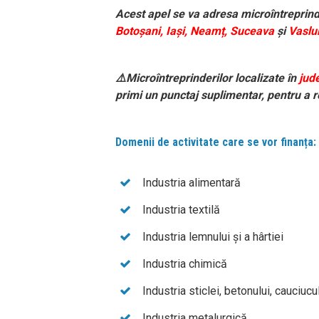
Acest apel se va adresa microîntreprind
Botoșani, Iași, Neamț
,
Suceava
și
Vaslu
⚠️
Microîntreprinderilor localizate în
jude
primi un punctaj suplimentar, pentru a r
Domenii de activitate care se vor finanța:
Industria alimentară
Industria textilă
Industria lemnului și a hârtiei
Industria chimică
Industria sticlei, betonului, cauciuc
Industria metalurgică