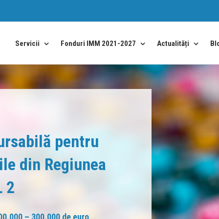
Bl
Servicii
Fonduri IMM 2021-2027
Actualități
rsabilă pentru
ile din Regiunea
 2
00.000 – 300.000 de euro