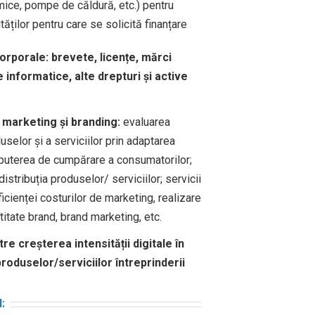
ice, pompe de căldură, etc.) pentru
ităților pentru care se solicită finanțare
corporale: brevete, licențe, mărci
informatice, alte drepturi și active
de marketing și branding:
evaluarea
uselor și a serviciilor prin adaptarea
i puterea de cumpărare a consumatorilor;
istribuția produselor/ serviciilor; servicii
icienței costurilor de marketing, realizare
titate brand, brand marketing, etc.
tre creșterea intensității digitale în
produselor/serviciilor întreprinderii
l: