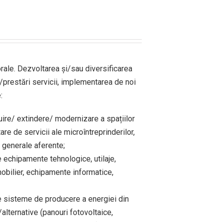
porale. Dezvoltarea și/sau diversificarea
/prestări servicii, implementarea de noi
:
uire/ extindere/ modernizare a spațiilor
re de servicii ale microîntreprinderilor,
or generale aferente;
 echipamente tehnologice, utilaje,
 mobilier, echipamente informatice,
e sisteme de producere a energiei din
alternative (panouri fotovoltaice,