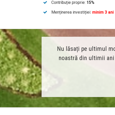
Contribuție proprie:
15%
Menținerea investiției:
minim 3 ani
Nu lăsați pe ultimul mo
noastră din ultimii an