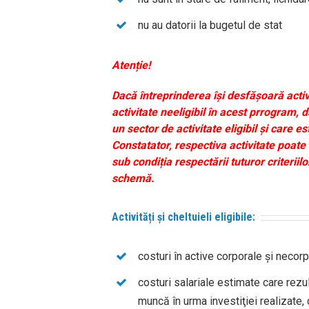
nu au datorii la bugetul de stat
Atenție!
Dacă întreprinderea își desfășoară activ
activitate neeligibil în acest prrogram, d
un sector de activitate eligibil și care es
Constatator, respectiva activitate poate f
sub condiția respectării tuturor criteriil
schemă.
Activități și cheltuieli eligibile:
costuri în active corporale şi necorp
costuri salariale estimate care rezu
muncă în urma investiţiei realizate,