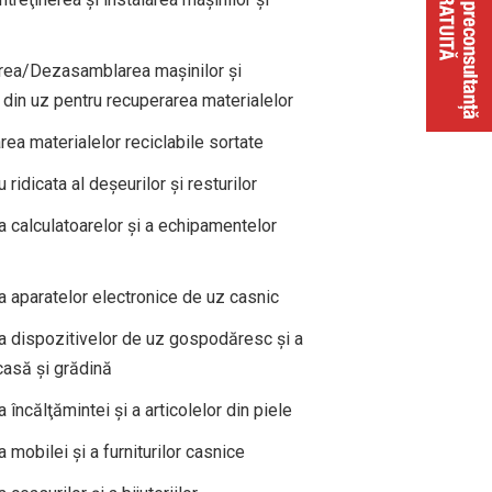
ea/Dezasamblarea maşinilor şi
din uz pentru recuperarea materialelor
ea materialelor reciclabile sortate
ridicata al deşeurilor şi resturilor
 calculatoarelor şi a echipamentelor
 aparatelor electronice de uz casnic
 dispozitivelor de uz gospodăresc şi a
casă şi grădină
încălţămintei şi a articolelor din piele
mobilei şi a furniturilor casnice