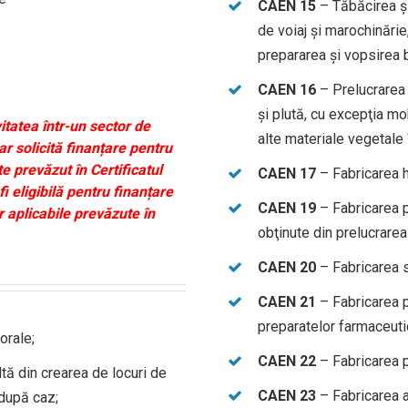
CAEN 15
– Tăbăcirea şi 
de voiaj şi marochinărie
prepararea şi vopsirea b
CAEN 16
– Prelucrarea 
şi plută, cu excepţia mob
itatea într-un sector de
alte materiale vegetale 
ar solicită finanțare pentru
te prevăzut în Certificatul
CAEN 17
– Fabricarea hâ
i eligibilă pentru finanțare
CAEN 19
– Fabricarea p
or aplicabile prevăzute în
obţinute din prelucrarea 
CAEN 20
– Fabricarea s
CAEN 21
– Fabricarea 
preparatelor farmaceut
orale;
CAEN 22
– Fabricarea p
ltă din crearea de locuri de
CAEN 23
– Fabricarea a
 după caz;