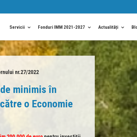
Bl
Servicii
Fonduri IMM 2021-2027
Actualități
rnului nr.27/2022
de minimis în
i către o Economie
im 200.000 de euro
pentru investiții