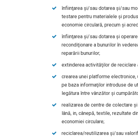
înfiinţarea şi/sau dotarea şi/sau m
testare pentru materialele şi produse
economie circulară, precum şi acred
înfiinţarea şi/sau dotarea şi operare
recondiţionare a bunurilor în vederea 
reparării bunurilor;
extinderea activităţilor de reciclare 
crearea unei platforme electronice, u
pe baza informaţilor introduse de ut
legătura între vânzător şi cumpărăto
realizarea de centre de colectare şi
lână, in, cânepă, textile, rezultate di
economiei circulare;
reciclarea/reutilizarea şi/sau valori