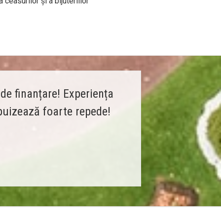
ceasurilor şi a bijuteriilor
de finanțare! Experiența
epuizează foarte repede!