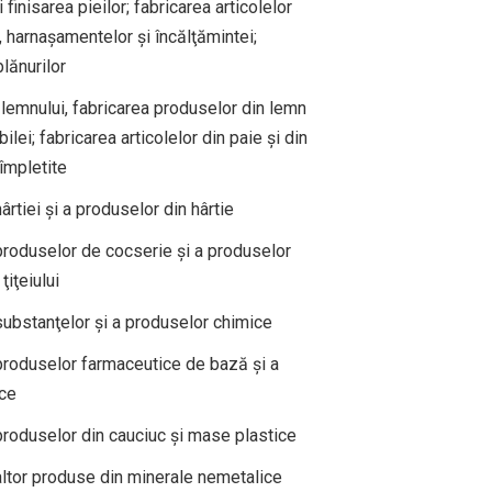
finisarea pieilor; fabricarea articolelor
, harnaşamentelor şi încălţămintei;
lănurilor
lemnului, fabricarea produselor din lemn
ilei; fabricarea articolelor din paie şi din
împletite
rtiei şi a produselor din hârtie
roduselor de cocserie şi a produselor
ţiţeiului
ubstanţelor şi a produselor chimice
produselor farmaceutice de bază şi a
ice
roduselor din cauciuc şi mase plastice
ltor produse din minerale nemetalice