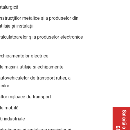
talurgică
strucţiilor metalice şi a produselor din
ilaje şi instalaţii
alculatoarelor şi a produselor electronice
echipamentelor electrice
e maşini, utilaje şi echipamente
tovehiculelor de transport rutier, a
cilor
ltor mijloace de transport
de mobilă
ţi industriale
treţinerea şi instalarea maşinilor şi