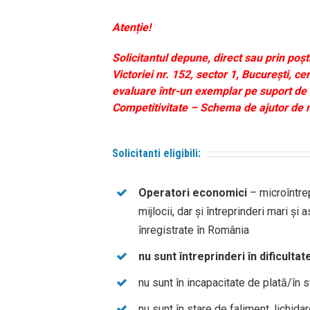
Atenție!
Solicitantul depune, direct sau prin poş
Victoriei nr. 152, sector 1, Bucureşti, 
evaluare într-un exemplar pe suport de hâ
Competitivitate – Schema de ajutor de m
Solicitanti eligibili:
Operatori economici
– microîntrep
mijlocii, dar și întreprinderi mari și a
înregistrate în România
nu sunt întreprinderi în dificultat
nu sunt în incapacitate de plată/în 
nu sunt în stare de faliment, lichida