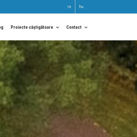
ro
hu
og
Proiecte câștigătoare
Contact