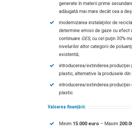
generate în materii prime secundar
adăugată mai mare decât cea a deşeu
modernizarea instalaţiilor de recicl
determine emisii de gaze cu efect 
continuare
GES
, cu cel puţin 30% ma
nivelurilor altor categorii de poluanţ
existentă;
introducerea/extinderea producţiei 
plastic, alternative la produsele din
introducerea/extinderea producţiei 
plastic.
Valoarea finanțării:
Minim
15.000 euro
– Maxim
200.0