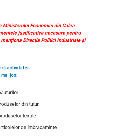
ra Ministerului Economiei din Calea
umentele justificative necesare pentru
menționa Direcția Politici Industriale și
oară activitatea
 mai jos:
ăuturilor
roduselor din tutun
roduselor textile
rticolelor de îmbrăcăminte