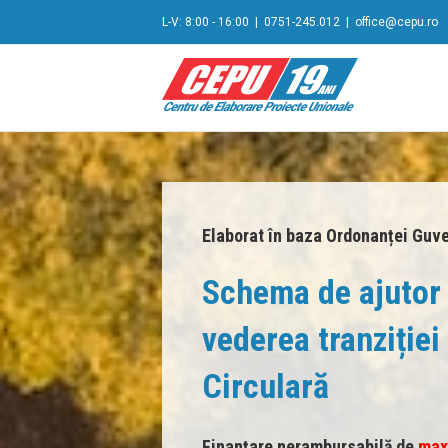
L-V: 8:00 - 16:00
|
0751-245.012
|
office@cepu.ro
Elaborat în baza Ordonanței Guve
Schema de ajutor 
vederea tranziție
Circulară
Finanțare nerambursabilă de
max