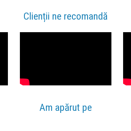
Clienții ne recomandă
Am apărut pe