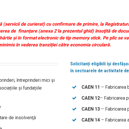
tă (servicii de curierat) cu confirmare de primire, la Registratu
cererea de finanțare (anexa 2 la prezentul ghid) însoţită de doc
rtie și în format electronic de tip memory stick. Pe plic se va 
inimis în vederea tranziției către economia circulară.
Solicitanți eligibili își desfăş
în sectoarele de activitate de
rinderi, întreprinderi mici și
CAEN 11
– Fabricarea b
sociațiile și fundațiile
CAEN 12
– Fabricarea p
e
CAEN 13
– Fabricarea p
stare de insolvenţă
CAEN 14
– Fabricarea a
re