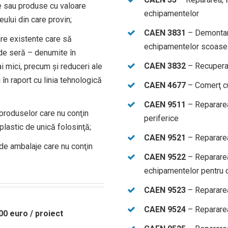
e sau produse cu valoare
echipamentelor
lui din care provin;
CAEN 3831
– Demontar
are existente care să
echipamentelor scoase 
de seră – denumite în
CAEN 3832
– Recuperar
i mici, precum şi reduceri ale
i în raport cu linia tehnologică
CAEN 4677
– Comerţ cu 
CAEN 9511
– Repararea
produselor care nu conţin
periferice
 plastic de unică folosinţă;
CAEN 9521
– Repararea
de ambalaje care nu conţin
CAEN 9522
– Repararea
echipamentelor pentru 
CAEN 9523
– Repararea 
CAEN 9524
– Repararea 
00 euro
/ proiect