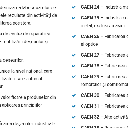
CAEN 24
– Industria me
odernizarea laboratoarelor de
le rezultate din activităţi de
CAEN 25
– Industria con
itarea acestora;
metal, exclusiv maşini, ut
a de centre de reparaţii şi
CAEN 26
– Fabricarea c
reutilizării deşeurilor şi
şi optice
CAEN 27
– Fabricarea 
a deşeurilor;
CAEN 28
– Fabricarea d
nice la nivel naţional, care
CAEN 29
– Fabricarea au
ilizatori face automat
remorcilor şi semiremor
r;
CAEN 30
– Fabricarea a
 valorificare a produselor din
n aplicarea principiilor
CAEN 31
– Fabricarea 
CAEN 32
– Alte activită
ficarea deşeurilor industriale
CAEN 33
– Repararea, în