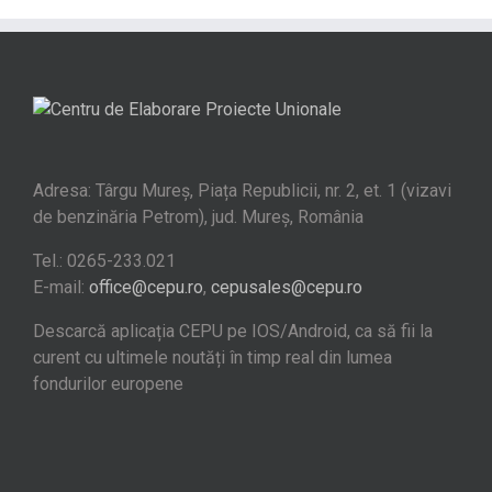
Adresa: Târgu Mureș, Piața Republicii, nr. 2, et. 1 (vizavi
de benzinăria Petrom), jud. Mureș, România
Tel.: 0265-233.021
E-mail:
office@cepu.ro
,
cepusales@cepu.ro
Descarcă aplicația CEPU pe IOS/Android, ca să fii la
curent cu ultimele noutăți în timp real din lumea
fondurilor europene