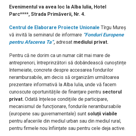
Evenimentul va avea loc la
Alba Iulia,
Hotel
Parc****
,
Strada Primăverii, Nr. 4
.
Centrul de Elaborare Proiecte Unionale
Tîrgu Mureș
vă invită la seminarul de informare
“Fonduri Europene
pentru Afacerea Ta”
,
adresat
mediului privat.
Pentru că ne dorim ca un numar cât mai mare de
antreprenori, întreprinzători să dobândească cunoștințe
întemeiate, concrete despre accesarea fondurilor
nerambursabile, am decis să organizăm următoarea
prezentare informativă la
Alba Iulia
, unde vă facem
cunoscute oportunitățile de finanțare pentru
sectorul
privat.
Odată înțelese condițiile de participare,
mecanismul de funcționare, fondurile nerambursabile
(europene sau guvernamentale) sunt
soluții viabile
pentru afacerile din mediul urban sau din mediul rural,
pentru firmele nou înființate sau pentru cele deja active.