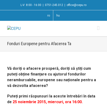
L-V: 8:00 - 16:00
|
0751-245.012
|
office@cepu.ro
ro
hu
Fonduri Europene pentru Afacerea Ta
View
Larger
Vă doriți o afacere prosperă, doriți să știți cum
Image
puteți obține finanțare cu ajutorul fondurilor
nerambursabile, europene sau naționale pentru a
vă dezvolta afacerea?
Puteți primi răspunsuri la aceste întrebări în data
de
25 noiembrie 2015, miercuri, ora 16:00.