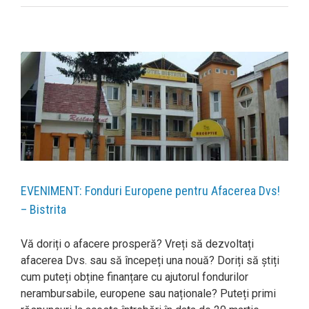
EVENIMENT: Fonduri Europene pentru Afacerea Dvs!
– Bistrita
Vă doriți o afacere prosperă? Vreți să dezvoltați
afacerea Dvs. sau să începeți una nouă? Doriți să știți
cum puteți obține finanțare cu ajutorul fondurilor
nerambursabile, europene sau naționale? Puteți primi