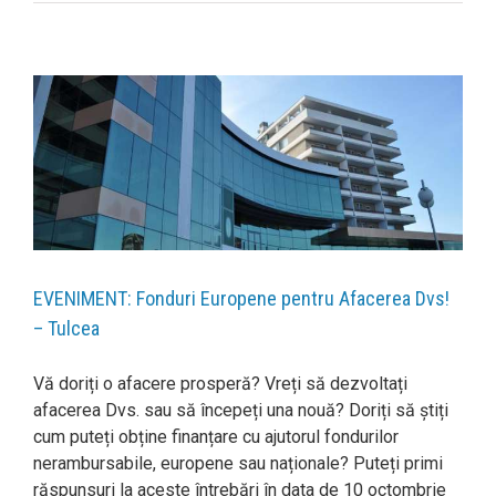
EVENIMENT: Fonduri Europene pentru Afacerea Dvs!
– Tulcea
Vă doriți o afacere prosperă? Vreți să dezvoltați
afacerea Dvs. sau să începeți una nouă? Doriți să știți
cum puteți obține finanțare cu ajutorul fondurilor
nerambursabile, europene sau naționale? Puteți primi
răspunsuri la aceste întrebări în data de 10 octombrie