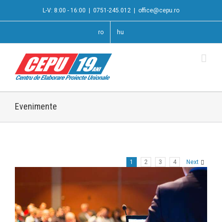
L-V: 8:00 - 16:00
|
0751-245.012
|
office@cepu.ro
ro
hu
Evenimente
1
2
3
4
Next