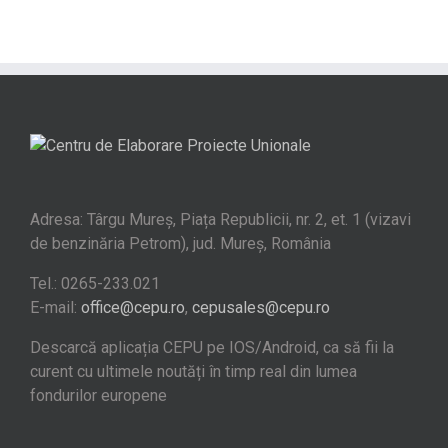
Adresa: Târgu Mureș, Piața Republicii, nr. 2, et. 1 (vizavi
de benzinăria Petrom), jud. Mureș, România
Tel.: 0265-233.021
E-mail:
office@cepu.ro
,
cepusales@cepu.ro
Descarcă aplicația CEPU pe IOS/Android, ca să fii la
curent cu ultimele noutăți în timp real din lumea
fondurilor europene