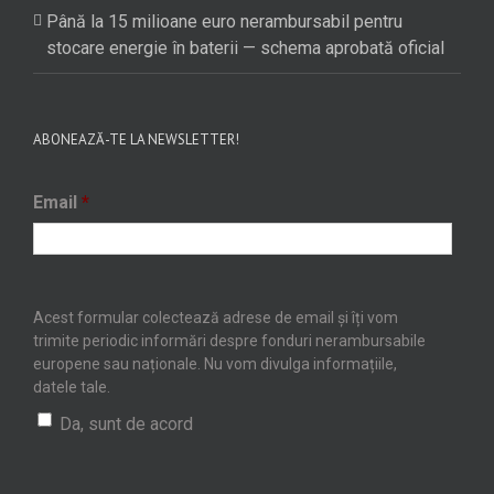
Până la 15 milioane euro nerambursabil pentru
stocare energie în baterii — schema aprobată oficial
ABONEAZĂ-TE LA NEWSLETTER!
Email
*
Acest formular colectează adrese de email și îți vom
trimite periodic informări despre fonduri nerambursabile
europene sau naționale. Nu vom divulga informațiile,
datele tale.
Da, sunt de acord