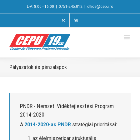
L-V: 8:00 - 16:00
|
0751-245.012
|
office@cepu.ro
ro
hu
Pályázatok és pénzalapok
PNDR - Nemzeti Vidékfejlesztési Program
2014-2020
A
2014-2020-as PNDR
stratégiai prioritásai:
az élelmiszeripar strukturális