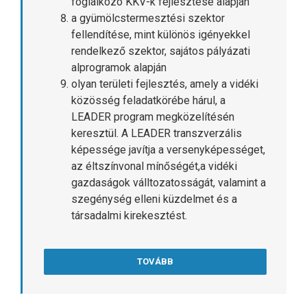
foglalkozó KKV-k fejlesztése alapján
a gyümölcstermesztési szektor
fellendítése, mint különös igényekkel
rendelkező szektor, sajátos pályázati
alprogramok alapján
olyan területi fejlesztés, amely a vidéki
közösség feladatkörébe hárul, a
LEADER program megközelítésén
keresztül. A LEADER transzverzális
képessége javítja a versenyképességet,
az éltszínvonal mínőségét,a vidéki
gazdaságok válltozatosságát, valamint a
szegénység elleni küzdelmet és a
társadalmi kirekesztést.
TOVÁBB